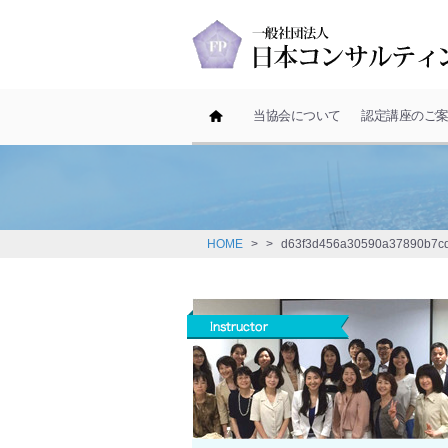
ホーム
当協会について
認定講座のご
HOME
>
>
d63f3d456a30590a37890b7c