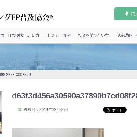
講
案内
FPで独立したい方
セミナー情報
投資を学びたい方
認定講師一
d08f2873-300×300
d63f3d456a30590a37890b7cd08f2
投稿日：2018年12月06日