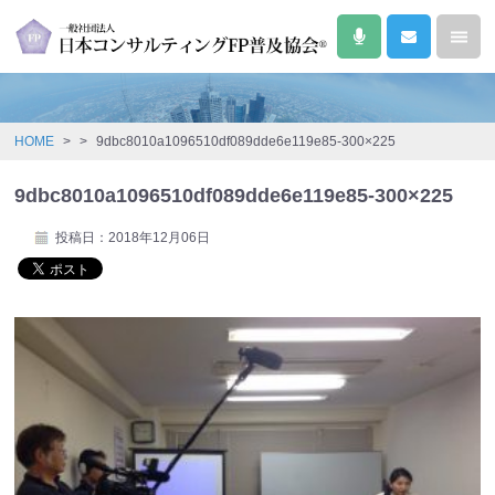
HOME
>
>
9dbc8010a1096510df089dde6e119e85-300×225
9dbc8010a1096510df089dde6e119e85-300×225
投稿日：2018年12月06日