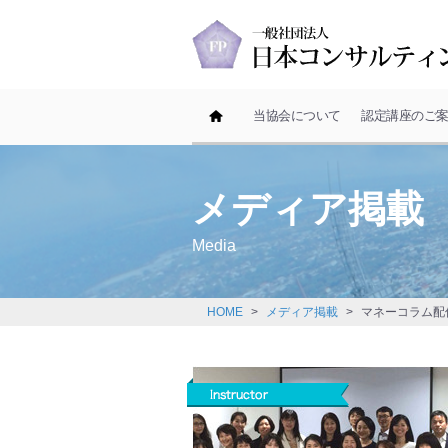
ホーム
当協会について
認定講座のご
メディア掲載
Media
HOME
>
メディア掲載
>
マネーコラム配