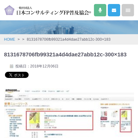
HOME
>
>
8131678706fb99321a4d4dae27abb12c-300×183
8131678706fb99321a4d4dae27abb12c-300×183
投稿日：2018年12月06日